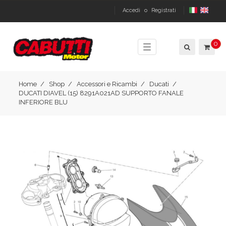
Accedi
o
Registrati
0
Toggle
navigation
Home
Shop
Accessori e Ricambi
Ducati
DUCATI DIAVEL (15) 8291A021AD SUPPORTO FANALE
INFERIORE BLU