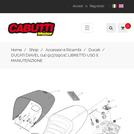
Accedi
o
Registrati
0
Toggle
navigation
Home
Shop
Accessori e Ricambi
Ducati
DUCATI DIAVEL (14) 91372901C LIBRETTO USO E
MANUTENZIONE