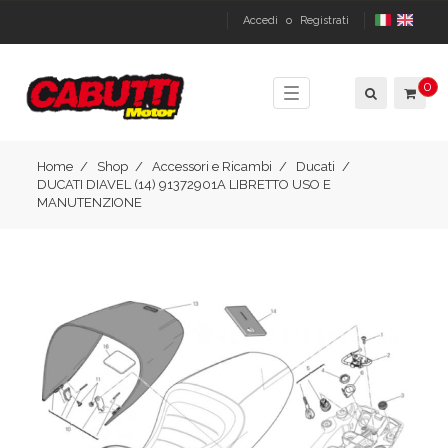
Accedi
o
Registrati
0
Toggle
navigation
Home
Shop
Accessori e Ricambi
Ducati
DUCATI DIAVEL (14) 91372901A LIBRETTO USO E
MANUTENZIONE