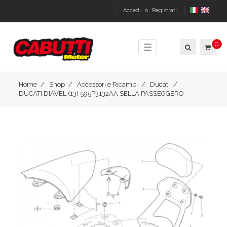
Accedi
o
Registrati
0
Toggle
navigation
Home
Shop
Accessori e Ricambi
Ducati
DUCATI DIAVEL (13) 595P3132AA SELLA PASSEGGERO