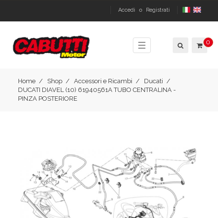
Accedi
o
Registrati
0
Toggle
navigation
Home
Shop
Accessori e Ricambi
Ducati
DUCATI DIAVEL (10) 61940561A TUBO CENTRALINA -
PINZA POSTERIORE