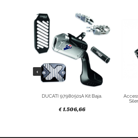
Tracky.
DUCATI 97980501A Kit Baja.
Acces
Sile
€ 1.506,66