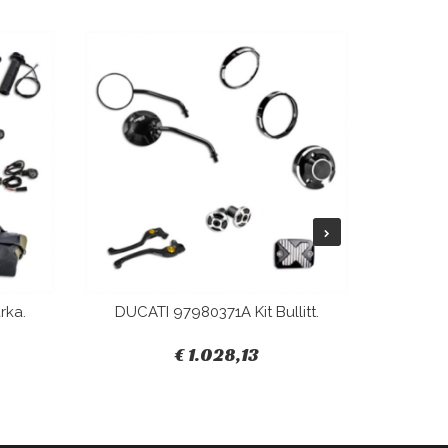
rka.
DUCATI 97980371A Kit Bullitt.
DUCAT
€ 1.028,13