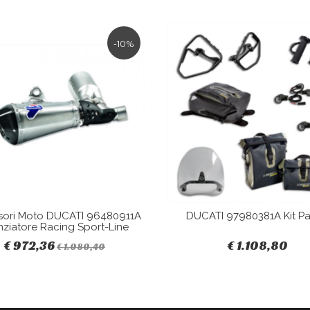
-10%
sori Moto DUCATI 96480911A
DUCATI 97980381A Kit Pa
nziatore Racing Sport-Line
€ 972,36
€ 1.108,80
€ 1.080,40