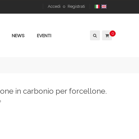
Accedi
o
Registrati
0
NEWS
EVENTI
ne in carbonio per forcellone.
e