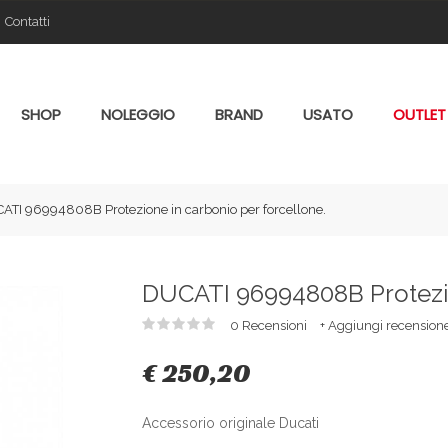
Contatti
SHOP
NOLEGGIO
BRAND
USATO
OUTLET
ATI 96994808B Protezione in carbonio per forcellone.
DUCATI 96994808B Protezio
0 Recensioni
+ Aggiungi recension
€ 250,20
Accessorio originale Ducati