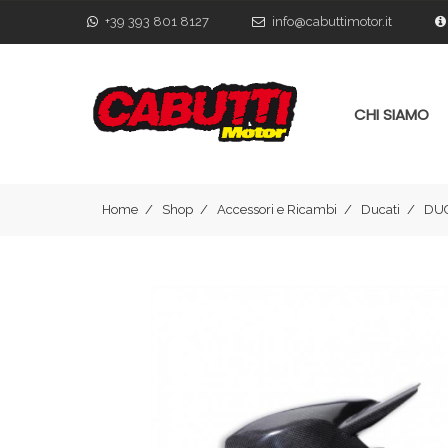
+39 393 801 8127
info@cabuttimotor.it
CHI SIAMO
Home
Shop
Accessori e Ricambi
Ducati
DUC