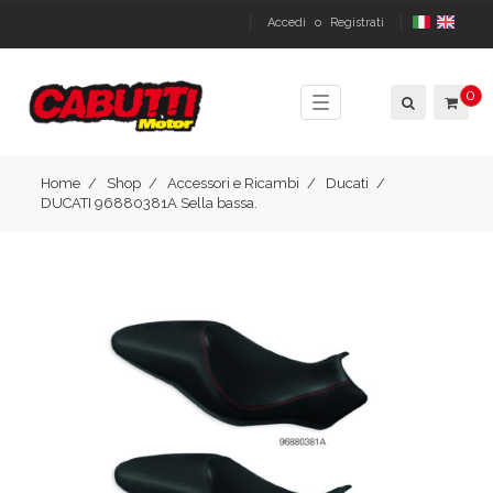
Accedi
o
Registrati
0
Toggle
navigation
Home
Shop
Accessori e Ricambi
Ducati
DUCATI 96880381A Sella bassa.