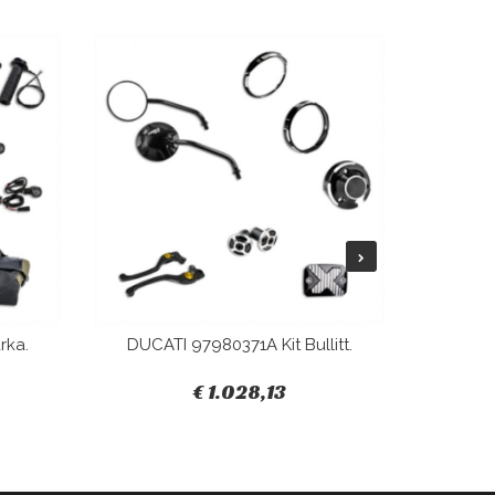
rka.
DUCATI 97980371A Kit Bullitt.
DUCAT
€ 1.028,13