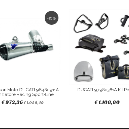
-10%
sori Moto DUCATI 96480911A
DUCATI 97980381A Kit Pa
nziatore Racing Sport-Line
€ 972,36
€ 1.108,80
€ 1.080,40