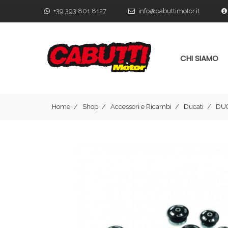
+39 393 801 8127
info@cabuttimotor.it
CHI SIAMO
Home
Shop
Accessori e Ricambi
Ducati
DUC