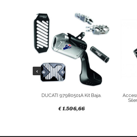
Tracky.
DUCATI 97980501A Kit Baja.
Acces
Sile
€ 1.506,66