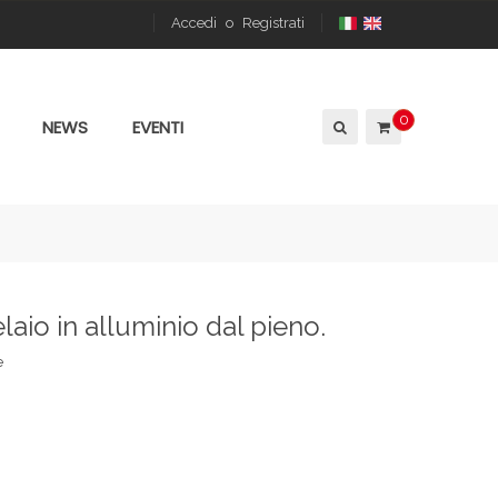
Accedi
o
Registrati
0
NEWS
EVENTI
io in alluminio dal pieno.
e