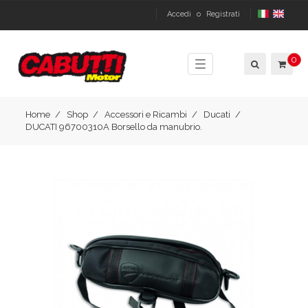
Accedi
o
Registrati
0
Toggle
navigation
Home
Shop
Accessori e Ricambi
Ducati
DUCATI 96700310A Borsello da manubrio.