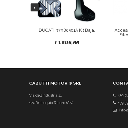
Tracky.
DUCATI 97980501A Kit Baja.
Acces
Sile
€ 1.506,66
CABUTTI MOTOR ® SRL
CONTA
Via dell’Industria 11
+39 0
12060 Lequio Tanaro (CN)
+39 3
info@