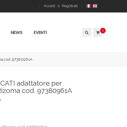
Accedi
o
Registrati
0
NEWS
EVENTI
oma cod. 97380961A
CATI adattatore per
Rizoma cod. 97380961A
e