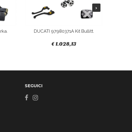
rka.
DUCATI 97980371A Kit Bullitt.
DUCAT
€ 1.028,13
SEGUICI