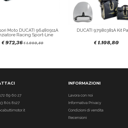
sori Moto DUCATI 96480911A
DUCATI 97980381A Kit Pa
nziatore Racing Sport-Line
€ 972,36
€ 1.108,80
€ 1.080,40
TTACI
INFORMAZIONI
172 69 60 27
Lavora con noi
93 801 8127
Informativa Privacy
cabuttimotor.it
Condizioni di vendita
Recensioni