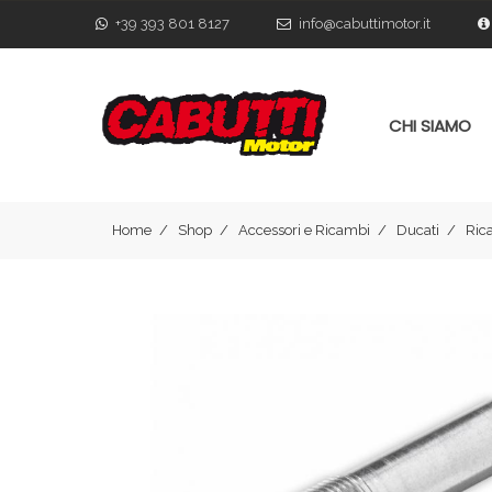
+39 393 801 8127
info@cabuttimotor.it
CHI SIAMO
Home
Shop
Accessori e Ricambi
Ducati
Ric