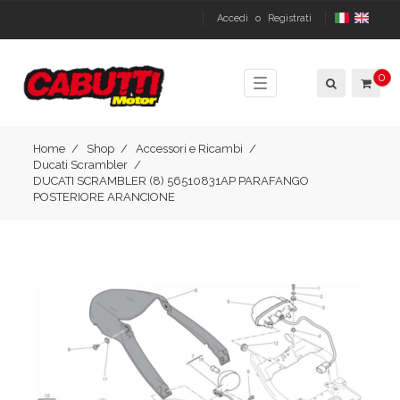
Accedi
o
Registrati
0
Toggle
navigation
Home
Shop
Accessori e Ricambi
Ducati Scrambler
DUCATI SCRAMBLER (8) 56510831AP PARAFANGO
POSTERIORE ARANCIONE