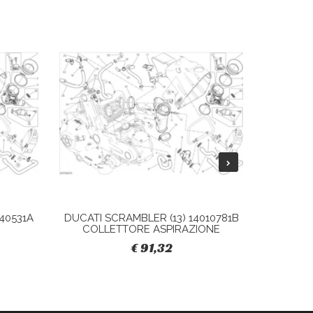
40531A
DUCATI SCRAMBLER (13) 14010781B
DUCATI 
COLLETTORE ASPIRAZIONE
S
€ 91,32