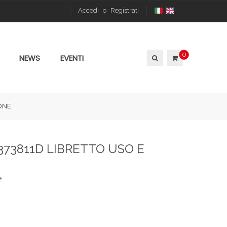
Accedi
o
Registrati
0
NEWS
EVENTI
ONE
373811D LIBRETTO USO E
e