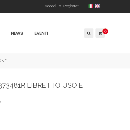
Accedi
o
Registrati
0
NEWS
EVENTI
IONE
373481R LIBRETTO USO E
e