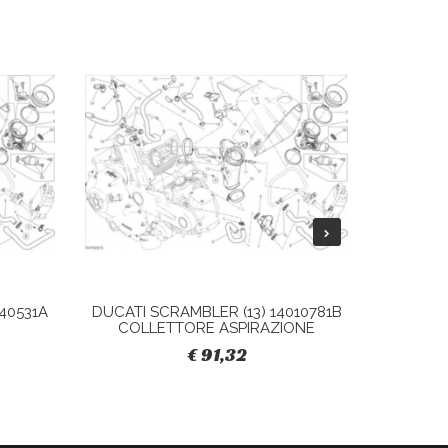
40531A
DUCATI SCRAMBLER (13) 14010781B
DUCATI 
COLLETTORE ASPIRAZIONE
S
€ 91,32