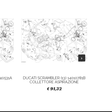
40531A
DUCATI SCRAMBLER (13) 14010781B
DUCATI 
COLLETTORE ASPIRAZIONE
S
€ 91,32