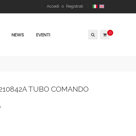
Accedi
o
Registrati
0
NEWS
EVENTI
3210842A TUBO COMANDO
e