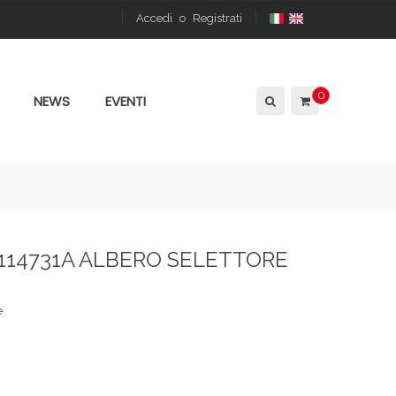
Accedi
o
Registrati
0
NEWS
EVENTI
2114731A ALBERO SELETTORE
e