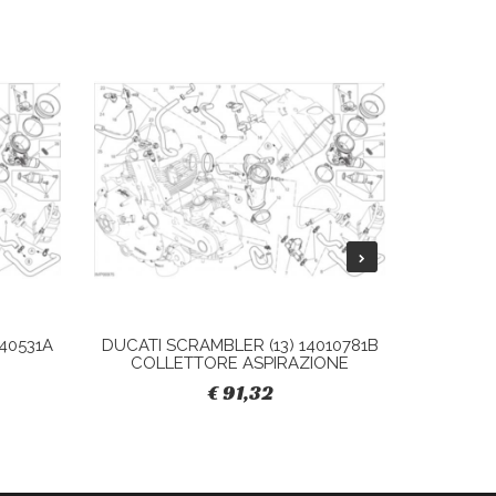
40531A
DUCATI SCRAMBLER (13) 14010781B
DUCATI 
COLLETTORE ASPIRAZIONE
S
€ 91,32