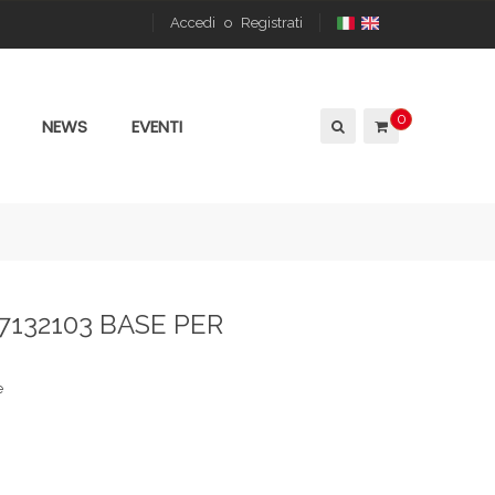
Accedi
o
Registrati
0
NEWS
EVENTI
7132103 BASE PER
e