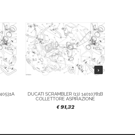
40531A
DUCATI SCRAMBLER (13) 14010781B
DUCATI 
COLLETTORE ASPIRAZIONE
S
€ 91,32