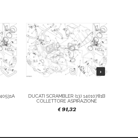
40531A
DUCATI SCRAMBLER (13) 14010781B
DUCATI 
COLLETTORE ASPIRAZIONE
S
€ 91,32