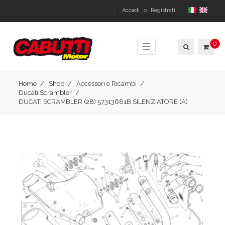
Accedi
o
Registrati
0
Toggle
navigation
Home
Shop
Accessori e Ricambi
Ducati Scrambler
DUCATI SCRAMBLER (28) 57313681B SILENZIATORE (A)