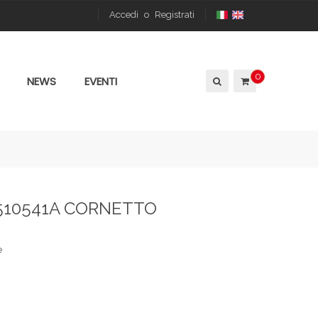
Accedi
o
Registrati
0
NEWS
EVENTI
3510541A CORNETTO
e