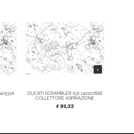
40531A
DUCATI SCRAMBLER (13) 14010781B
DUCATI 
COLLETTORE ASPIRAZIONE
S
€ 91,32