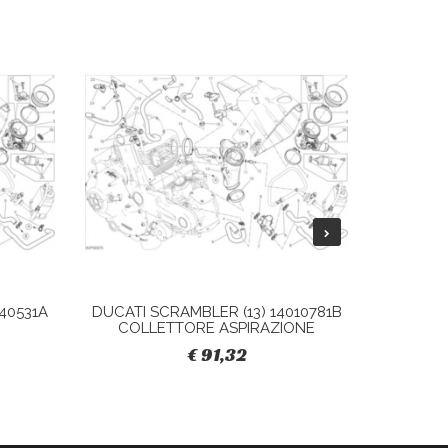
40531A
DUCATI SCRAMBLER (13) 14010781B
DUCATI 
COLLETTORE ASPIRAZIONE
S
€ 91,32