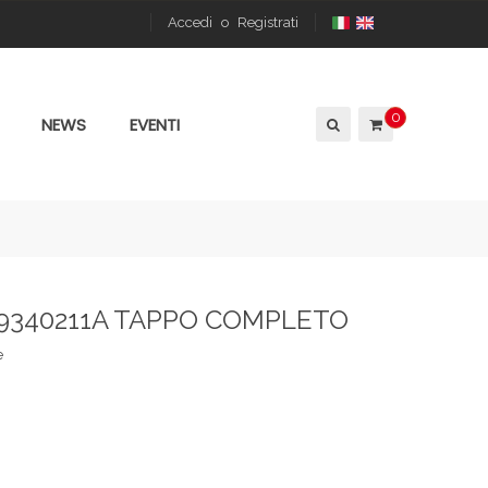
Accedi
o
Registrati
0
NEWS
EVENTI
89340211A TAPPO COMPLETO
e