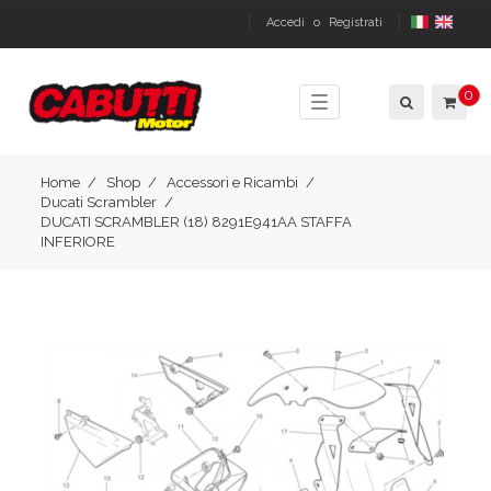
Accedi
o
Registrati
0
Toggle
navigation
Home
Shop
Accessori e Ricambi
Ducati Scrambler
DUCATI SCRAMBLER (18) 8291E941AA STAFFA
INFERIORE