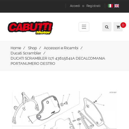
Accedi
o
Registrati
0
Toggle
navigation
Home
Shop
Accessori e Ricambi
Ducati Scrambler
DUCATI SCRAMBLER (17) 43815641A DECALCOMANIA
PORTANUMERO DESTRO