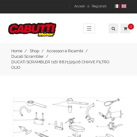
Accedi
o
Registrati
0
Toggle
navigation
Home
Shop
Accessori e Ricambi
Ducati Scrambler
DUCATI SCRAMBLER (16) 887132906 CHIAVE FILTRO
OLIO