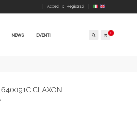
Accedi
o
Registrati
0
NEWS
EVENTI
51640091C CLAXON
e