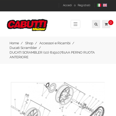
Accedi
o
Registrati
0
Toggle
navigation
Home
Shop
Accessori e Ricambi
Ducati Scrambler
DUCATI SCRAMBLER (10) 81910781AA PERNO RUOTA
ANTERIORE