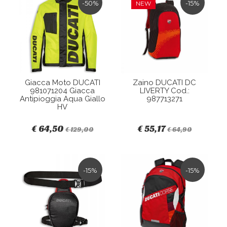
-50%
-15%
NEW
Giacca Moto DUCATI
Zaino DUCATI DC
981071204 Giacca
LIVERTY Cod.:
Antipioggia Aqua Giallo
987713271
HV
€ 64,50
€ 55,17
€ 129,00
€ 64,90
-15%
-15%