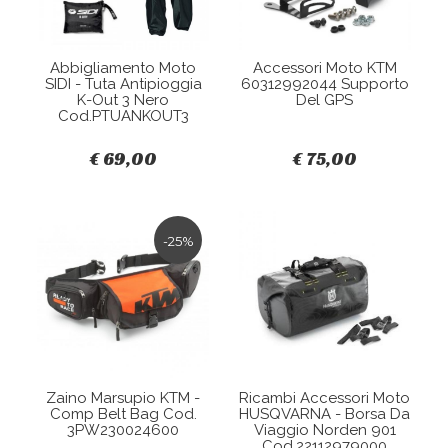
Abbigliamento Moto
Accessori Moto KTM
SIDI - Tuta Antipioggia
60312992044 Supporto
K-Out 3 Nero
Del GPS
Cod.PTUANKOUT3
€ 69,00
€ 75,00
-25%
Zaino Marsupio KTM -
Ricambi Accessori Moto
Comp Belt Bag Cod.
HUSQVARNA - Borsa Da
3PW230024600
Viaggio Norden 901
Cod.22112979000