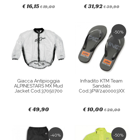
€ 16,15
€ 31,92
€ 19,00
€ 39,90
-50%
Giacca Antipioggia
Infradito KTM Team
ALPINESTARS MX Mud
Sandals
Jacket Cod.37050700
Cod.3PW2400003XX
€ 49,90
€ 10,00
€ 20,00
-40%
-50%