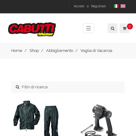
Accedi
o
Registrati
0
Toggle
navigation
Home
Shop
Abbigliamento
Voglia di Vacanza
Filtri di ricerca