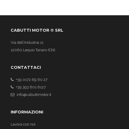
CABUTTI MOTOR ® SRL
Via dell’Industria 11
12060 Lequio Tanaro (CN)
CONTATTACI
+39 0172 69 60 27
+39 393 801 8127
info@cabuttimotor.it
INFORMAZIONI
Lavora con noi