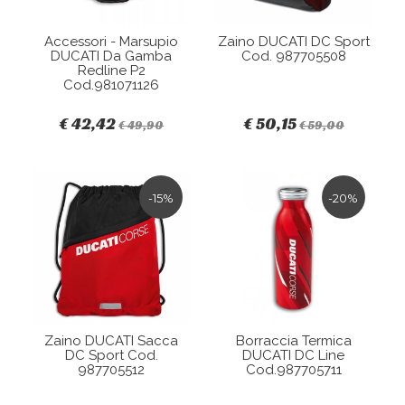
Accessori - Marsupio
Zaino DUCATI DC Sport
DUCATI Da Gamba
Cod. 987705508
Redline P2
Cod.981071126
€ 42,42
€ 50,15
€ 49,90
€ 59,00
-15%
-20%
Zaino DUCATI Sacca
Borraccia Termica
DC Sport Cod.
DUCATI DC Line
987705512
Cod.987705711