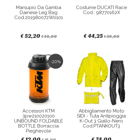
Marsupio Da Gamba
Costume DUCATI Race
Dainese Leg Bag
Cod.: 98770162X
Cod.201980072W0101
€ 52,20
€ 44,25
€ 58,00
€ 59,00
-20%
Accessori KTM
Abbigliamento Moto
3pw210020100
SIDI - Tuta Antipioggia
UNBOUND FOLDABLE
K-Out 3 Giallo-Nero
BOTTLE Borraccia
Cod.PTANKOUT3
Pieghevole
€ 12,00
€ 74,00
€ 15,00