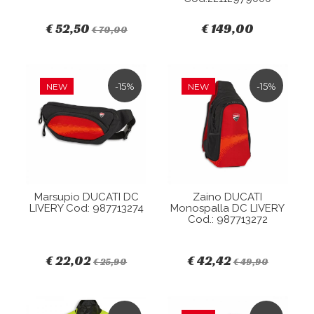
€ 52,50
€ 149,00
€ 70,00
-15%
-15%
NEW
NEW
Marsupio DUCATI DC
Zaino DUCATI
LIVERY Cod: 987713274
Monospalla DC LIVERY
Cod.: 987713272
€ 22,02
€ 42,42
€ 25,90
€ 49,90