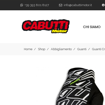
+39 393 801 8127
info@cabuttimotor.it
CHI SIAMO
Home
Shop
Abbigliamento
Guanti
Guanti C