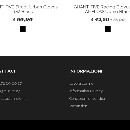
I FIVE Street-Urban Gloves
GUANTI FIVE Racing Glove
RS2 Black
AIRFLOW Uomo Blac
€ 60,00
€ 42,50
€ 85,00
TTACI
INFORMAZIONI
172 69 60 27
Lavora con noi
93 801 8127
Informativa Privacy
cabuttimotor.it
Condizioni di vendita
Recensioni