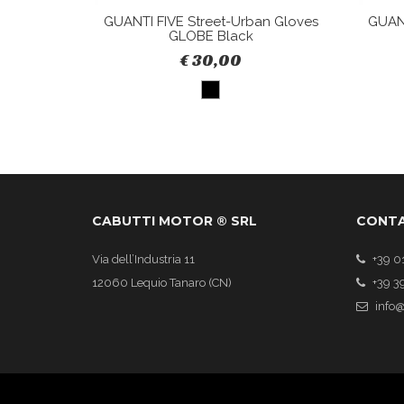
Y 2 Nero
GUANTI FIVE Street-Urban Gloves
GUANT
s
GLOBE Black
€ 30,00
CABUTTI MOTOR ® SRL
CONTA
Via dell’Industria 11
+39 0
12060 Lequio Tanaro (CN)
+39 3
info@