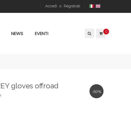
Accedi
o
Registrati
0
NEWS
EVENTI
EY gloves offroad
-50%
e