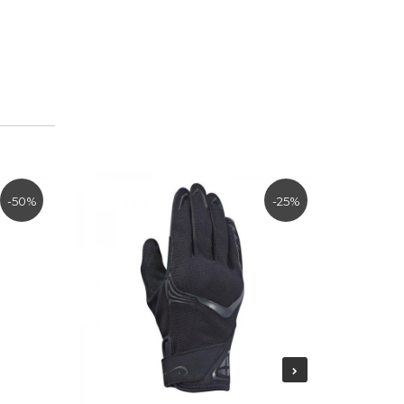
-50%
-25%