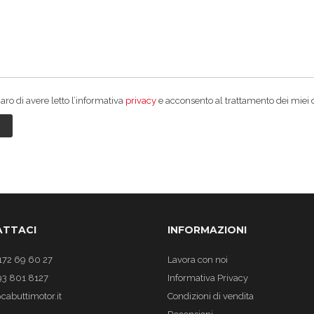
aro di avere letto l’informativa
privacy
e acconsento al trattamento dei miei dat
TTACI
INFORMAZIONI
172 69 60 27
Lavora con noi
93 801 8127
Informativa Privacy
cabuttimotor.it
Condizioni di vendita