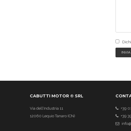
Dichi
INVIA
CABUTTI MOTOR ® SRL
CONTA
Via dell’Industria 11
+39 0
12060 Lequio Tanaro (CN)
+39 3
info@