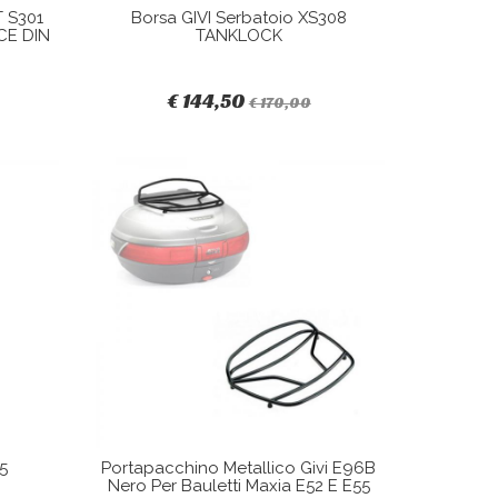
 S301
Borsa GIVI Serbatoio XS308
 CE DIN
TANKLOCK
€ 144,50
€ 170,00
5
Portapacchino Metallico Givi E96B
Nero Per Bauletti Maxia E52 E E55