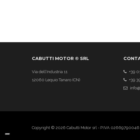
CABUTTI MOTOR ® SRL
CONTA
Via dell’Industria 11
+39 0
12060 Lequio Tanaro (CN)
+39 3
info@
Copyright © 2026 Cabutti Motor srl - P.IVA 02669790046