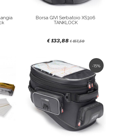
langia
Borsa GIVI Serbatoio XS306
ck
TANKLOCK
€ 133,88
€ 157,50
-15%