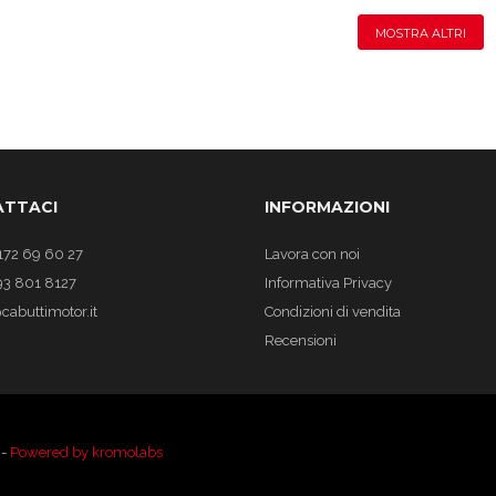
MOSTRA ALTRI
TTACI
INFORMAZIONI
172 69 60 27
Lavora con noi
93 801 8127
Informativa Privacy
cabuttimotor.it
Condizioni di vendita
Recensioni
 -
Powered by kromolabs