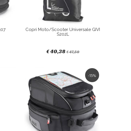
307
Copri Moto/Scooter Universale GIVI
S202L
€ 40,38
€ 47,50
-15%