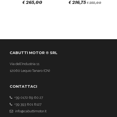
€ 265,00
€ 216,75
€ 255,00
CABUTTI MOTOR ® SRL
Via dell’Industria 11
12060 Lequio Tanaro (CN)
CONTATTACI
+39 0172 69 60 27
+39 393 801 8127
info@cabuttimotor.it